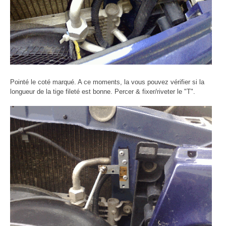
Pointé le coté marqué. A ce moments, la vous pouvez vérifier si la
longueur de la tige fileté est bonne. Percer & fixer/riveter le "T".