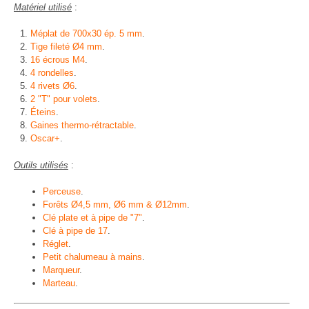
Matériel utilisé
:
Méplat de 700x30 ép. 5 mm
.
Tige fileté Ø4 mm
.
16 écrous M4
.
4 rondelles
.
4 rivets Ø6
.
2 "T" pour volets
.
Éteins
.
Gaines thermo-rétractable
.
Oscar+
.
Outils utilisés
:
Perceuse
.
Forêts Ø4,5 mm, Ø6 mm & Ø12mm
.
Clé plate et à pipe de "7"
.
Clé à pipe de 17
.
Réglet
.
Petit chalumeau à mains
.
Marqueur
.
Marteau
.