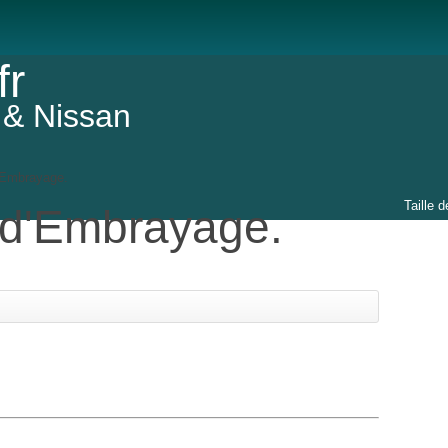
fr
 & Nissan
'Embrayage.
Taille d
d'Embrayage.