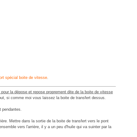
rt spécial boite de vitesse
.
ux pour la dépose et repose proprement dite de la boite de vitesse
out, si comme moi vous laissez la boite de transfert dessus.
nt pendantes.
ère. Mettre dans la sortie de la boite de transfert vers le pont
ensemble vers l'arrière, il y a un peu d'huile qui va suinter par la