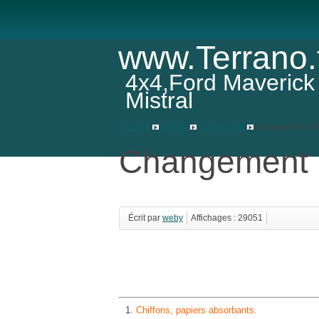
www.Terrano.
4x4,Ford Maverick
Mistral
Accueil
Atelier
Mécanique
Changement d
Changement 
Écrit par
weby
Affichages : 29051
Chiffons, papiers absorbants.