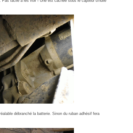
 Pas facile à les voir ! Une est cachée sous le capteur d'huile
éalable débranché la batterie. Sinon du ruban adhésif fera