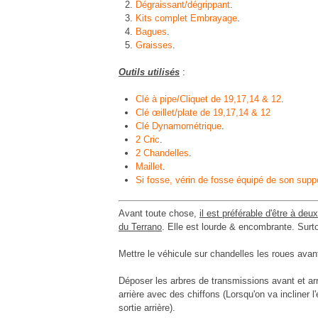
Dégraissant/dégrippant
.
Kits complet Embrayage
.
Bagues
.
Graisses
.
Outils utilisés
:
Clé à pipe/Cliquet de 19,17,14 & 12
.
Clé œillet/plate de 19,17,14 & 12
Clé Dynamométrique
.
2 Cric
.
2 Chandelles
.
Maillet
.
Si fosse, vérin de fosse équipé de son suppo
Avant toute chose,
il est préférable d'être à de
du Terrano
. Elle est lourde & encombrante. Surt
Mettre le véhicule sur chandelles les roues ava
Déposer les arbres de transmissions avant et arri
arrière avec des chiffons (Lorsqu'on va incliner l'
sortie arrière).