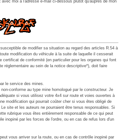
t avec moi à l'adresse e-mail ci-dessous plutôt qu'auprès de mon
susceptible de modifier sa situation au regard des articles R.54 à
oute modification du véhicule à la suite de laquelle il cesserait
 certificat de conformité (en particulier pour les organes qui font
 réglementaire au sein de la notice descriptive*), doit faire
 par le service des mines.
d non-conforme au type mine homologué par le constructeur. Je
adéquate si vous utilisez votre 4x4 sur route et voies ouvertes à
ne modification qui pourrait coûter cher si vous êtes obligé de
. Le site et les auteurs ne pourraient être tenus responsables. Si
ette rubrique vous êtes entièrement responsable de ce qui peut
le inopiné par les forces de l'ordre, ou en cas de refus lors d'un
eut vous arriver sur la route, ou en cas de contrôle inopiné par