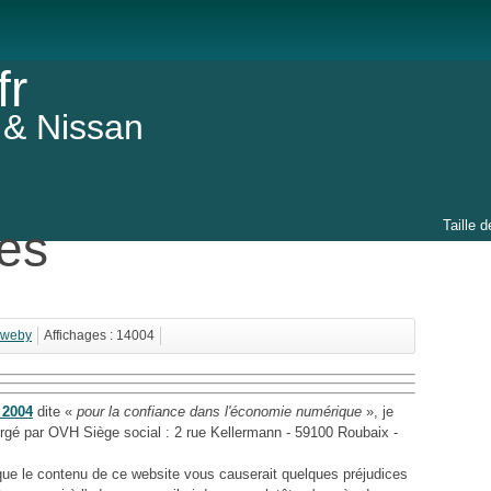
fr
 & Nissan
Taille d
les
weby
Affichages : 14004
 2004
dite «
pour la confiance dans l'économie numérique
», je
rgé par OVH Siège social : 2 rue Kellermann - 59100 Roubaix -
que le contenu de ce website vous causerait quelques préjudices