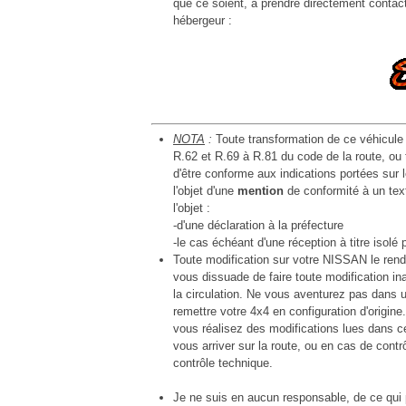
que ce soient, à prendre directement contac
hébergeur :
NOTA
:
Toute transformation de ce véhicule 
R.62 et R.69 à R.81 du code de la route, ou t
d'être conforme aux indications portées sur le
l'objet d'une
mention
de conformité à un texte
l'objet :
-d'une déclaration à la préfecture
-le cas échéant d'une réception à titre isolé
Toute modification sur votre NISSAN le ren
vous dissuade de faire toute modification in
la circulation. Ne vous aventurez pas dans u
remettre votre 4x4 en configuration d'origine
vous réalisez des modifications lues dans c
vous arriver sur la route, ou en cas de contrô
contrôle technique.
Je ne suis en aucun responsable, de ce qui p